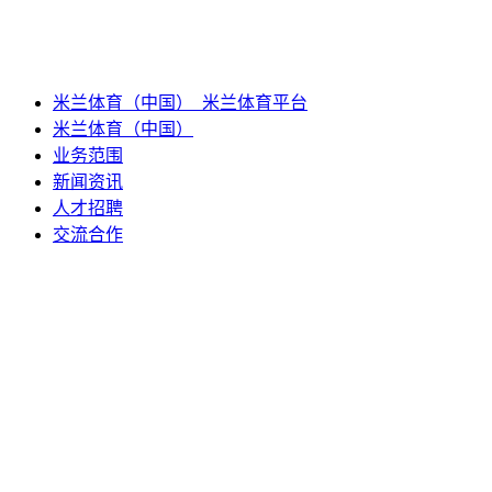
米兰体育（中国）_米兰体育平台
米兰体育（中国）
业务范围
新闻资讯
人才招聘
交流合作